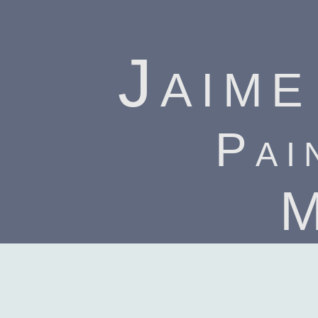
Jaime
Pai
M